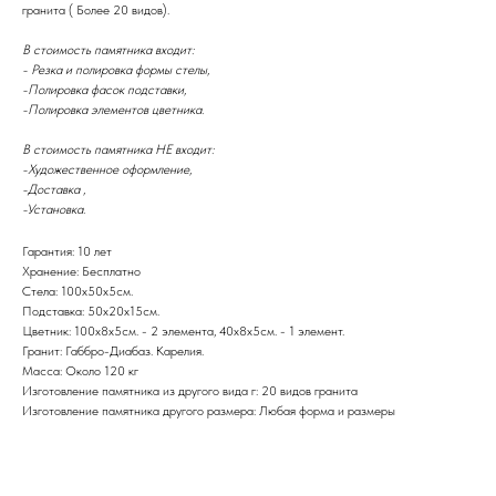
гранита ( Более 20 видов).
В стоимость памятника входит:
- Резка и полировка формы стелы,
-Полировка фасок подставки,
-Полировка элементов цветника.
В стоимость памятника НЕ входит:
-Художественное оформление,
-Доставка ,
-Установка.
Гарантия: 10 лет
Хранение: Бесплатно
Стела: 100х50х5см.
Подставка: 50х20х15см.
Цветник: 100х8x5см. - 2 элемента, 40x8x5см. - 1 элемент.
Гранит: Габбро-Диабаз. Карелия.
Масса: Около 120 кг
Изготовление памятника из другого вида г: 20 видов гранита
Изготовление памятника другого размера: Любая форма и размеры