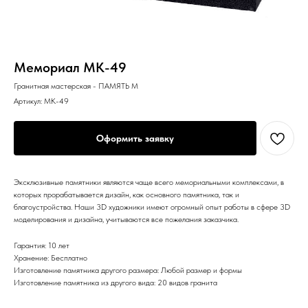
Мемориал MK-49
Гранитная мастерская - ПАМЯТЬ М
Артикул:
MK-49
Оформить заявку
Эксклюзивные памятники являются чаще всего мемориальными комплексами, в
которых прорабатывается дизайн, как основного памятника, так и
благоустройства. Наши 3D художники имеют огромный опыт работы в сфере 3D
моделирования и дизайна, учитываются все пожелания заказчика.
Гарантия: 10 лет
Хранение: Бесплатно
Изготовление памятника другого размера: Любой размер и формы
Изготовление памятника из другого вида: 20 видов гранита