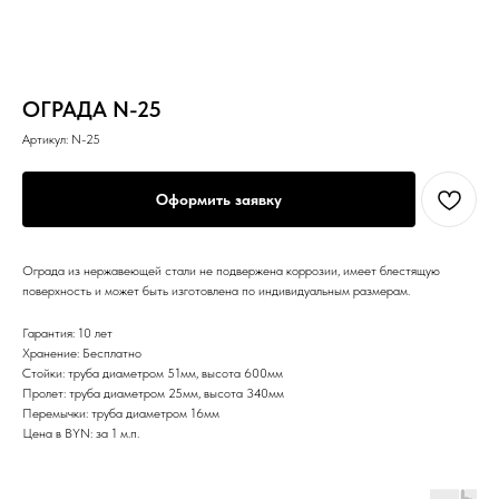
ОГРАДА N-25
Артикул:
N-25
Оформить заявку
Ограда из нержавеющей стали не подвержена коррозии, имеет блестящую
поверхность и может быть изготовлена по индивидуальным размерам.
Гарантия: 10 лет
Хранение: Бесплатно
Стойки: труба диаметром 51мм, высота 600мм
Пролет: труба диаметром 25мм, высота 340мм
Перемычки: труба диаметром 16мм
Цена в BYN: за 1 м.п.