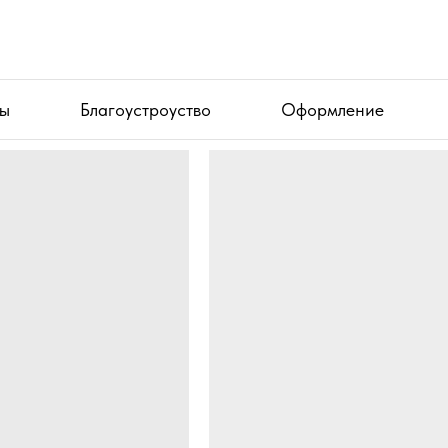
ы
ы
Благоустроуство
Благоустроуство
Оформление
Оформление