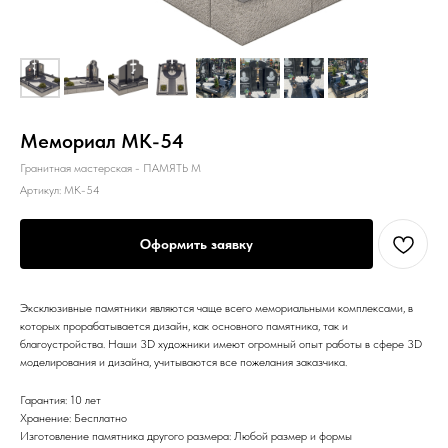
Мемориал MK-54
Гранитная мастерская - ПАМЯТЬ М
Артикул:
MK-54
Оформить заявку
Эксклюзивные памятники являются чаще всего мемориальными комплексами, в
которых прорабатывается дизайн, как основного памятника, так и
благоустройства. Наши 3D художники имеют огромный опыт работы в сфере 3D
моделирования и дизайна, учитываются все пожелания заказчика.
Гарантия: 10 лет
Хранение: Бесплатно
Изготовление памятника другого размера: Любой размер и формы