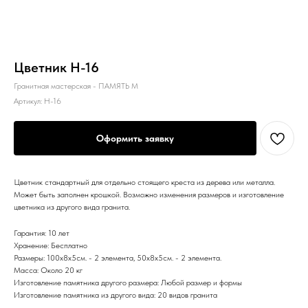
Цветник H-16
Гранитная мастерская - ПАМЯТЬ М
Артикул:
H-16
Оформить заявку
Цветник стандартный для отдельно стоящего креста из дерева или металла.
Может быть заполнен крошкой. Возможно изменения размеров и изготовление
цветника из другого вида гранита.
Гарантия: 10 лет
Хранение: Бесплатно
Размеры: 100х8x5см. - 2 элемента, 50x8x5см. - 2 элемента.
Масса: Около 20 кг
Изготовление памятника другого размера: Любой размер и формы
Изготовление памятника из другого вида: 20 видов гранита