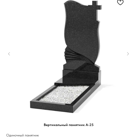
Вертикальный памятник А-25
Одиночный памятник
Оди