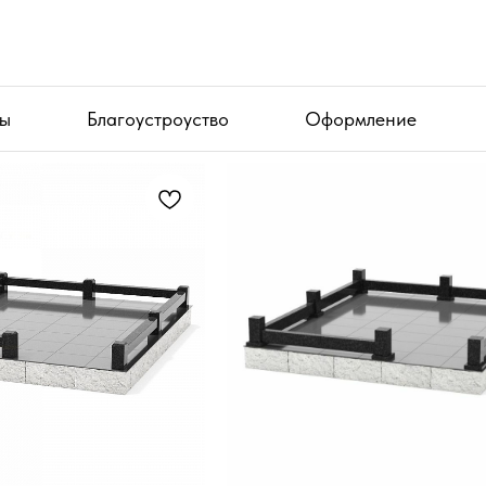
ы
ы
Благоустроуство
Благоустроуство
Оформление
Оформление