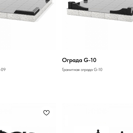
9
Ограда G-10
-09
Гранитная ограда G-10