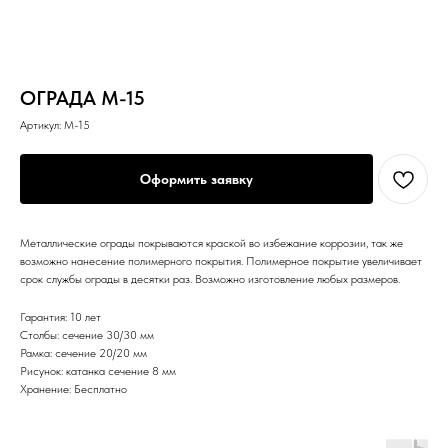
ОГРАДА M-15
Артикул:
M-15
Оформить заявку
Металлические ограды покрываются краской во избежание коррозии, так же
возможно нанесение полимерного покрытия. Полимерное покрытие увеличивает
срок службы ограды в десятки раз. Возможно изготовление любых размеров.
Гарантия: 10 лет
Столбы: сечение 30/30 мм
Рамка: сечение 20/20 мм
Рисунок: катанка сечение 8 мм
Хранение: Бесплатно