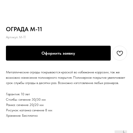
ОГРАДА M-11
Артикул:
M-11
Оформить заявку
Металлические ограды покрываются краской во избежание коррозии, так же
возможно нанесение полимерного покрытия. Полимерное покрытие увеличивает
срок службы ограды в десятки раз. Возможно изготовление любых размеров.
Гарантия: 10 лет
Столбы: сечение 30/30 мм
Рамка: сечение 20/20 мм
Рисунок: катанка сечение 8 мм
Хранение: Бесплатно