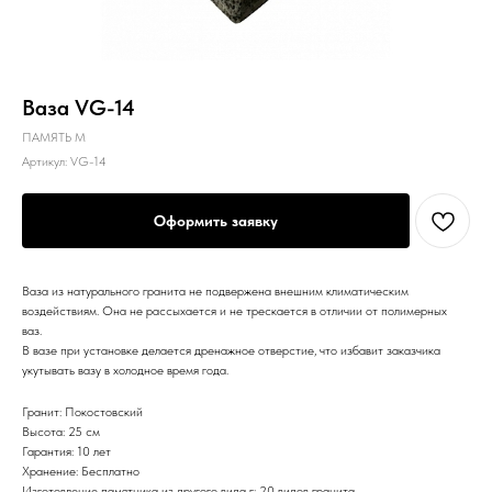
Ваза VG-14
ПАМЯТЬ М
Артикул:
VG-14
Оформить заявку
Ваза из натурального гранита не подвержена внешним климатическим
воздействиям. Она не рассыхается и не трескается в отличии от полимерных
ваз.
В вазе при установке делается дренажное отверстие, что избавит заказчика
укутывать вазу в холодное время года.
Гранит: Покостовский
Высота: 25 см
Гарантия: 10 лет
Хранение: Бесплатно
Изготовление памятника из другого вида г: 20 видов гранита