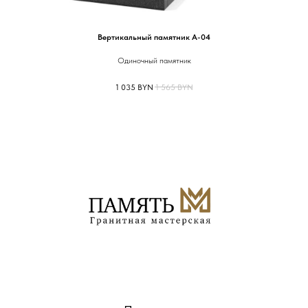
Вертикальный памятник А-04
Одиночный памятник
Оди
1 035
BYN
1 565
BYN