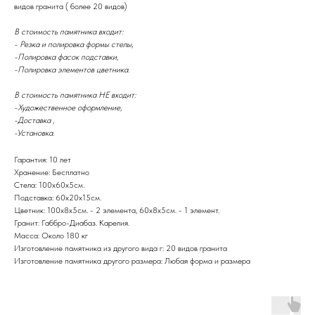
видов гранита ( более 20 видов)
В стоимость памятника входит:
- Резка и полировка формы стелы,
-Полировка фасок подставки,
-Полировка элементов цветника.
В стоимость памятника НЕ входит:
-Художественное оформление,
-Доставка ,
-Установка.
Гарантия: 10 лет
Хранение: Бесплатно
Стела: 100х60х5см.
Подставка: 60х20х15см.
Цветник: 100х8x5см. - 2 элемента, 60x8x5см. - 1 элемент.
Гранит: Габбро-Диабаз. Карелия.
Масса: Около 180 кг
Изготовление памятника из другого вида г: 20 видов гранита
Изготовление памятника другого размера: Любая форма и размера